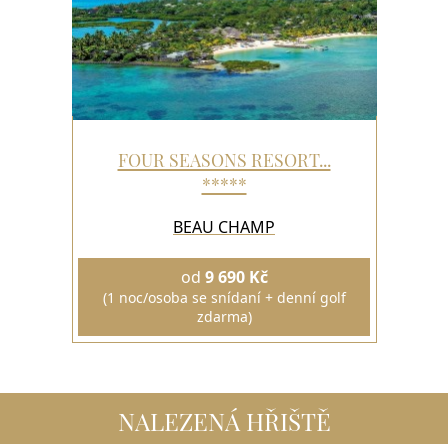
FOUR SEASONS RESORT...
*****
BEAU CHAMP
od
9 690 Kč
(1 noc/osoba se snídaní + denní golf
zdarma)
NALEZENÁ HŘIŠTĚ