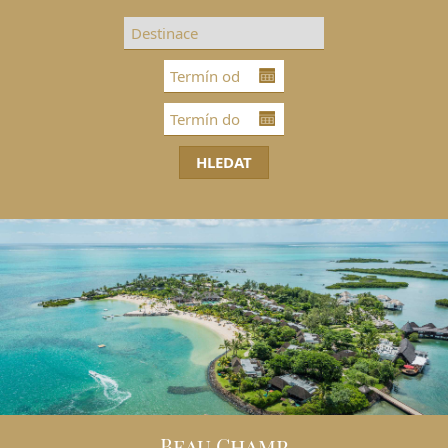
DESTINACE
GOLFOVÁ DOVOLENÁ
SKUPINOVÉ ZÁJEZDY
INFO
VIP SLUŽBY
KONTAKT
Beau Champ