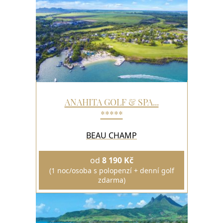
ANAHITA GOLF & SPA...
*****
BEAU CHAMP
od
8 190 Kč
(1 noc/osoba s polopenzí + denní golf
zdarma)