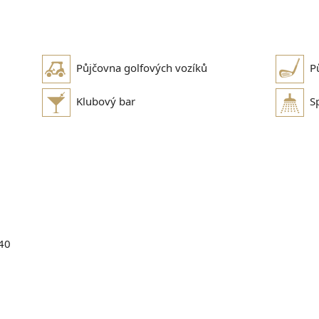
Půjčovna golfových vozíků
P
Klubový bar
S
 40