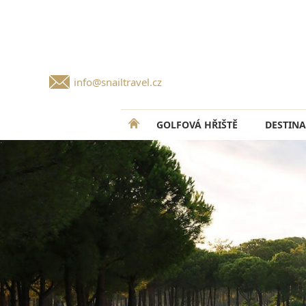
info@snailtravel.cz
GOLFOVÁ HŘIŠTĚ
DESTINA