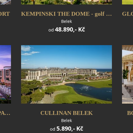
ORT
KEMPINSKI THE DOME - golf let
Belek
48.890,- Kč
od
REGNUM CARYA GOLF & SPA RESORT
CULLINAN BELEK
B
Belek
5.890,- Kč
od