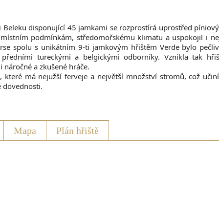
sti Beleku disponující 45 jamkami se rozprostírá uprostřed píniov
l místním podmínkám, středomořskému klimatu a uspokojil i nejn
rse spolu s unikátním 9-ti jamkovým hřištěm Verde bylo pečl
ředními tureckými a belgickými odborníky. Vznikla tak hři
 i náročné a zkušené hráče.
 které má nejužší ferveje a největší množství stromů, což učin
 dovednosti.
Mapa
Plán hřiště