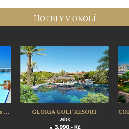
Hotely v okolí
ADAM & EVE HOTEL (jen pro dospělé)
GLORIA GOLF RESORT
Belek
3.990,- Kč
od