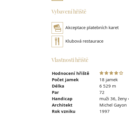
Vybavení hřiště
Akceptace platebních karet
Klubová restaurace
Vlastnosti hřiště
Hodnocení hřiště
Počet jamek
18 jamek
Délka
6 529 m
Par
72
Handicap
muži 36, ženy
Architekt
Michel Gayon
Rok vzniku
1997