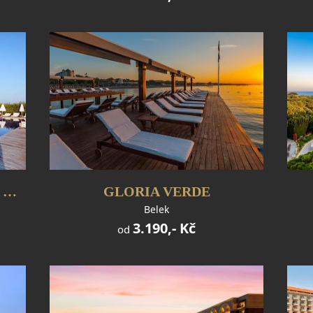
MAXX ROYAL BELEK GOLF RESORT
GLORIA VERDE
Belek
3.190,- Kč
od