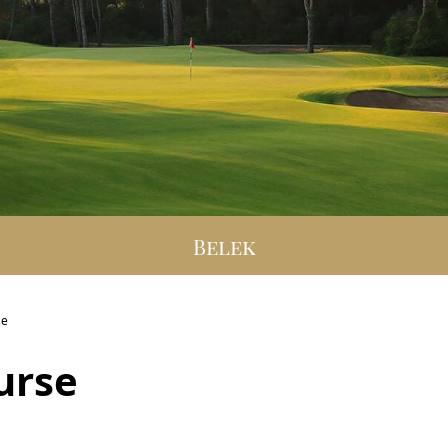
Belek
se
urse