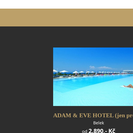
Belek
2.890,- Kč
od