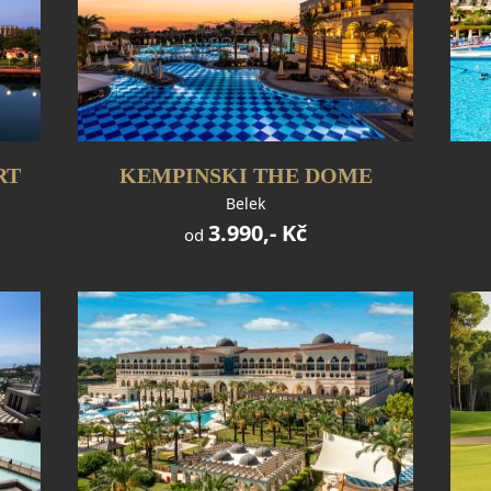
RT
KEMPINSKI THE DOME
Belek
3.990,- Kč
od