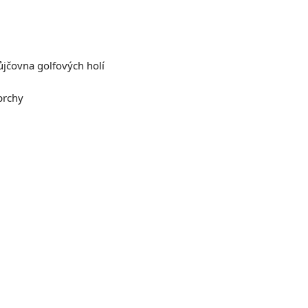
ůjčovna golfových holí
prchy