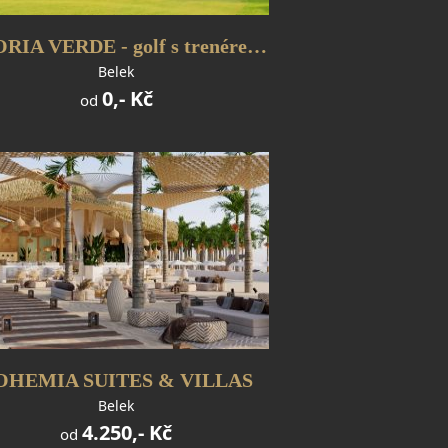
GLORIA VERDE - golf s trenérem PGA
Belek
0,- Kč
od
OHEMIA SUITES & VILLAS
Belek
4.250,- Kč
od