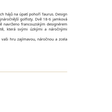
ých hájů na úpatí pohoří Taurus. Design
áročnější golfisty. Dvě 18-ti jamková
ivě navrženo francouzským designérem
ště, která svými úzkými a náročnými
í vaši hru zajímavou, náročnou a zcela