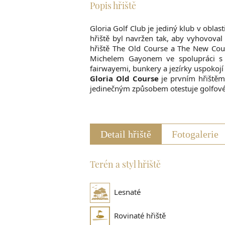
Popis hřiště
Gloria Golf Club je jediný klub v obla
hřiště byl navržen tak, aby vyhovova
hřiště The Old Course a The New Cou
Michelem Gayonem ve spolupráci s p
fairwayemi, bunkery a jezírky uspokojí
Gloria Old Course
je prvním hřištěm,
jedinečným způsobem otestuje golfové
Detail hřiště
Fotogalerie
Terén a styl hřiště
Lesnaté
Rovinaté hřiště