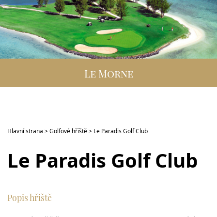
DESTINACE
GOLFOVÁ DOVOLENÁ
SKUPINOVÉ ZÁJEZDY
Le Morne
INFO
VIP SLUŽBY
KONTAKT
Hlavní strana
>
Golfové hřiště
> Le Paradis Golf Club
Le Paradis Golf Club
Popis hřiště