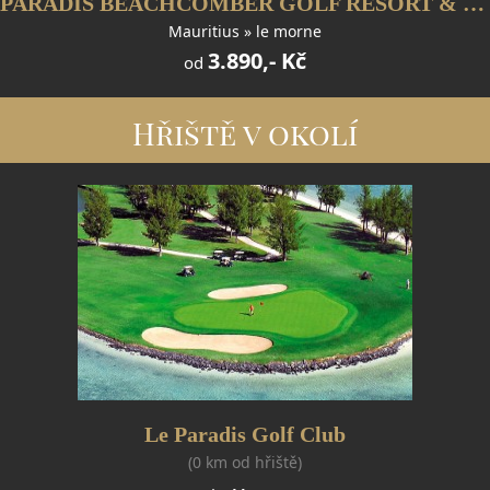
PARADIS BEACHCOMBER GOLF RESORT & SPA
Mauritius » le morne
3.890,- Kč
od
Hřiště v okolí
Le Paradis Golf Club
(0 km od hřiště)