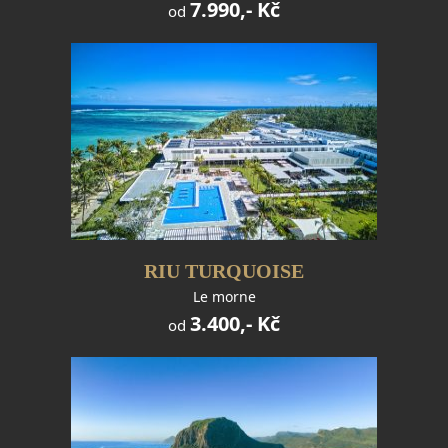
7.990,- Kč
od
RIU TURQUOISE
Le morne
3.400,- Kč
od