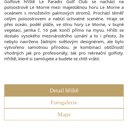
Golfové hřiště Le Paradis Golf Club se nachází na
poloostrově Le Morne mezi majestátnou horu Le Morne a
oceánem s množstvím palmových stromů. Prochází téměř
celým poloostrovem a nabízí úchvatné scenérie. Hraje se
přes oceán, podél pláže, ve stínu hory Le Morne, v bujné
vegetaci, jamka č. 16 pak končí přímo na mysu. Hřišti se
dostalo vysokého mezinárodního uznání a to i přesto, že
nebylo navrženo žádným světovým designérem, ale bylo
vytvořeno samotnou přírodou. Je kombinací obtížností
vhodných jak pro profesionály, tak pro rekreační golfisty.
Hřiště, které si zamilujete a budete se chtít vrátit.
Detail hřiště
Fotogalerie
Mapa